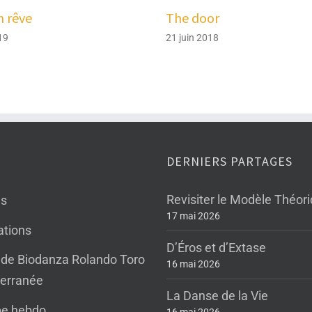
n rêve
The door
19
21 juin 2018
DERNIERS PARTAGES
Revisiter le Modèle Théor
es
17 mai 2026
tions
D’Éros et d’Extase
 de Biodanza Rolando Toro
16 mai 2026
erranée
La Danse de la Vie
pe hebdo