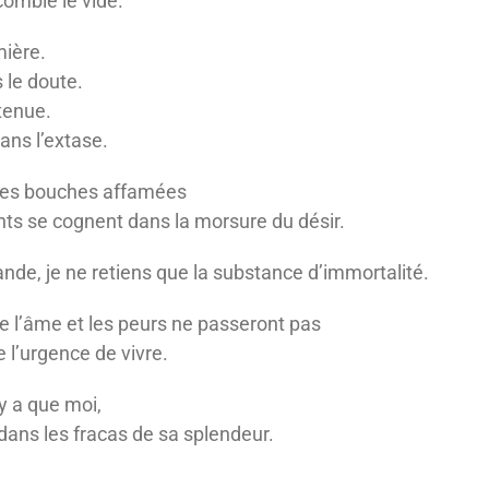
 comble le vide.
mière.
s le doute.
tenue.
ans l’extase.
 des bouches affamées
nts se cognent dans la morsure du désir.
rande, je ne retiens que la substance d’immortalité.
de l’âme et les peurs ne passeront pas
e l’urgence de vivre.
’y a que moi,
dans les fracas de sa splendeur.